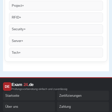
Project+
RFID+
Security+
Server+
Tech+
Exam
24
.de
DE
Prüfungsvorbereitung einfach und zuverlässig
Startseite
Zertifizierungen
Über uns
Zahlung