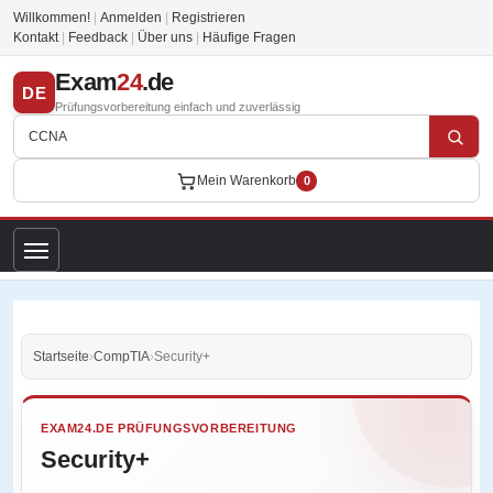
Willkommen!
|
Anmelden
|
Registrieren
Kontakt
|
Feedback
|
Über uns
|
Häufige Fragen
Exam
24
.de
DE
Prüfungsvorbereitung einfach und zuverlässig
Mein Warenkorb
0
Startseite
›
CompTIA
›
Security+
EXAM24.DE PRÜFUNGSVORBEREITUNG
Security+