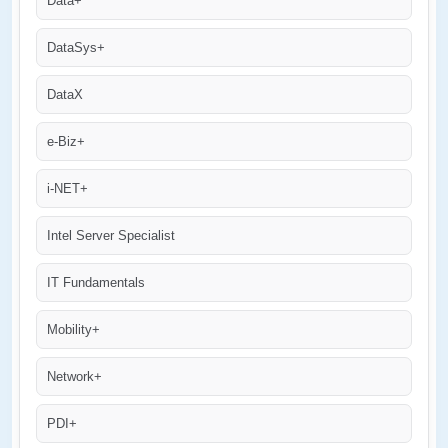
Data+
DataSys+
DataX
e-Biz+
i-NET+
Intel Server Specialist
IT Fundamentals
Mobility+
Network+
PDI+