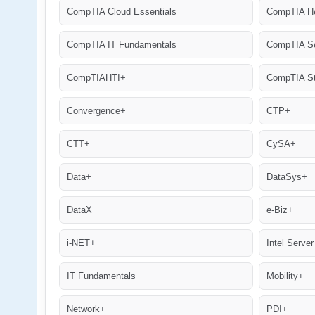
CompTIA Cloud Essentials
CompTIA He
CompTIA IT Fundamentals
CompTIA S
CompTIAHTI+
CompTIA St
Convergence+
CTP+
CTT+
CySA+
Data+
DataSys+
DataX
e-Biz+
i-NET+
Intel Server
IT Fundamentals
Mobility+
Network+
PDI+