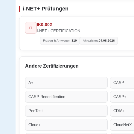
i-NET+ Prüfungen
IK0-002
IT
I-NET+ CERTIFICATION
Fragen & Antworten:
319
Aktualisiert:
04.08.2026
Andere Zertifizierungen
A+
CASP
CASP Recertification
CASP+
PenTest+
CDIA+
Cloud+
CloudNetX