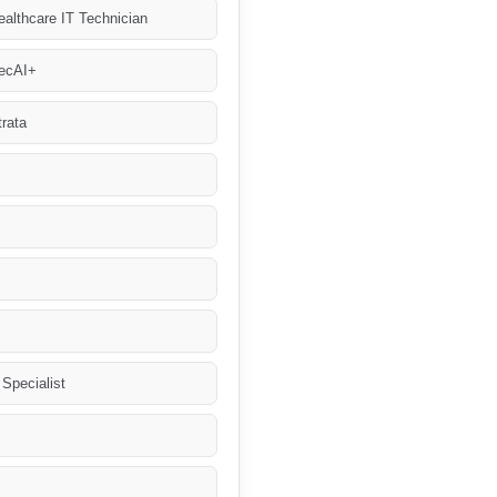
althcare IT Technician
ecAI+
rata
 Specialist