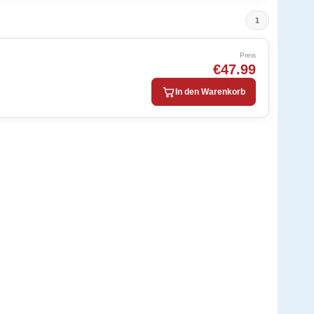
1
Preis
€47.99
In den Warenkorb