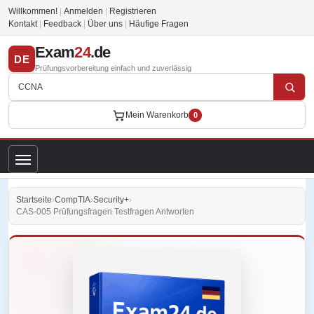
Willkommen!
|
Anmelden
|
Registrieren
Kontakt
|
Feedback
|
Über uns
|
Häufige Fragen
Exam
24
.de
DE
Prüfungsvorbereitung einfach und zuverlässig
Mein Warenkorb
0
Startseite
›
CompTIA
›
Security+
›
CAS-005 Prüfungsfragen Testfragen Antworten