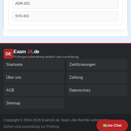
ADR-001
SY0-401
Exam
24
.de
DE
Prüfungsvorbereitung einfach und zuverlässig
Startseite
Zertifizierungen
Über uns
Zahlung
AGB
Datenschutz
Sitemap
Copyright © 2004-2026 Exam24.de Team. Alle Rechte vorbehalten.
Live-Chat
Sicher und zuverlässig zur Prüfung