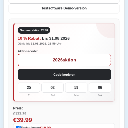
Testsoftware Demo-Version
Sommeraktion 2026
10 % Rabatt
bis 31.08.2026
Gültig bis
31.08.2026, 23:59 Uhr
Aktionscode:
2026aktion
Code kopieren
25
02
59
06
T
Std
Min
Sek
Preis:
€133.39
€39.99
Testsoftware
€18.99