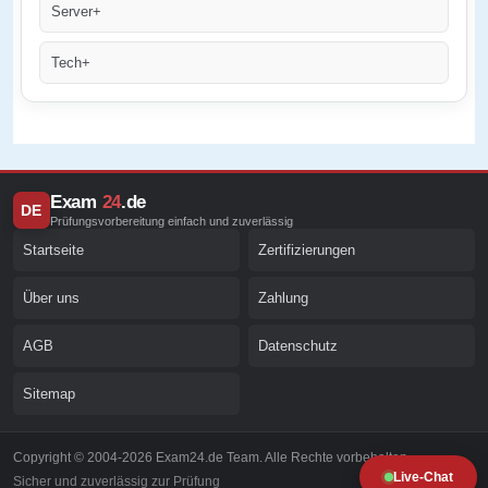
Server+
Tech+
Exam
24
.de
DE
Prüfungsvorbereitung einfach und zuverlässig
Startseite
Zertifizierungen
Über uns
Zahlung
AGB
Datenschutz
Sitemap
Copyright © 2004-2026 Exam24.de Team. Alle Rechte vorbehalten.
Live-Chat
Sicher und zuverlässig zur Prüfung