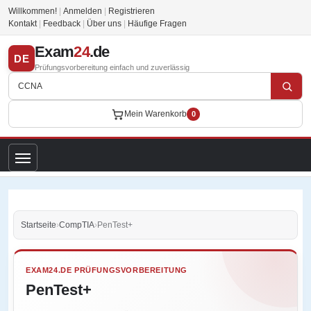
Willkommen!
|
Anmelden
|
Registrieren
Kontakt
|
Feedback
|
Über uns
|
Häufige Fragen
Exam
24
.de
DE
Prüfungsvorbereitung einfach und zuverlässig
Mein Warenkorb
0
Startseite
›
CompTIA
›
PenTest+
EXAM24.DE PRÜFUNGSVORBEREITUNG
PenTest+