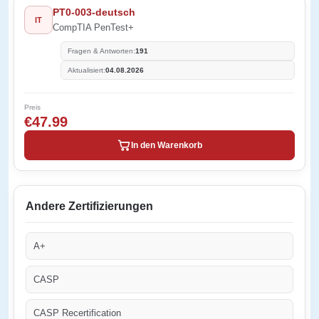
PT0-003-deutsch
IT
CompTIA PenTest+
Fragen & Antworten:
191
Aktualisiert:
04.08.2026
Preis
€47.99
In den Warenkorb
Andere Zertifizierungen
A+
CASP
CASP Recertification