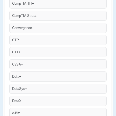
CompTIAHTI+
CompTIA Strata
Convergence+
CTP+
CTT+
CySA+
Data+
DataSys+
DataX
e-Biz+