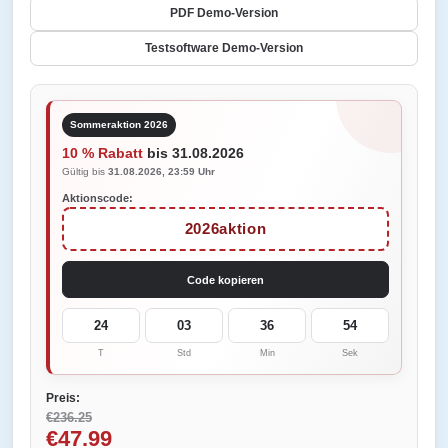
PDF Demo-Version
Testsoftware Demo-Version
Sommeraktion 2026
10 % Rabatt
bis 31.08.2026
Gültig bis
31.08.2026, 23:59 Uhr
Aktionscode:
2026aktion
Code kopieren
24
03
36
54
T
Std
Min
Sek
Preis:
€236.25
€47.99