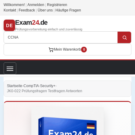
Willkommen!
|
Anmelden
|
Registrieren
Kontakt
|
Feedback
|
Über uns
|
Häufige Fragen
Exam
24
.de
DE
Prüfungsvorbereitung einfach und zuverlässig
Mein Warenkorb
0
Startseite
›
CompTIA
›
Security+
›
JK0-022 Prüfungsfragen Testfragen Antworten