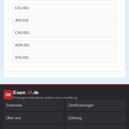
CA1-001
JK0-018
CAS-001
ADR-001
SY0-401
Exam
24
.de
DE
Prüfungsvorbereitung einfach und zuverlässig
Startseite
Zertifizierungen
Über uns
Zahlung