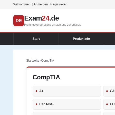
Willkommen!
|
Anmelden
|
Registrieren
Exam
24
.de
DE
Prüfungsvorbereitung einfach und zuverlässig
Start
Produktinfo
Startseite
>
CompTIA
CompTIA
A+
CA
PenTest+
CD