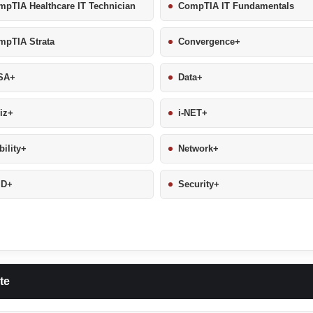
pTIA Healthcare IT Technician
CompTIA IT Fundamentals
mpTIA Strata
Convergence+
SA+
Data+
iz+
i-NET+
ility+
Network+
ID+
Security+
te