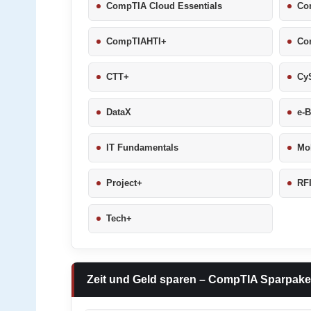
CompTIA Cloud Essentials
Com
CompTIAHTI+
Co
CTT+
Cy
DataX
e-B
IT Fundamentals
Mob
Project+
RF
Tech+
Zeit und Geld sparen – CompTIA Sparpake