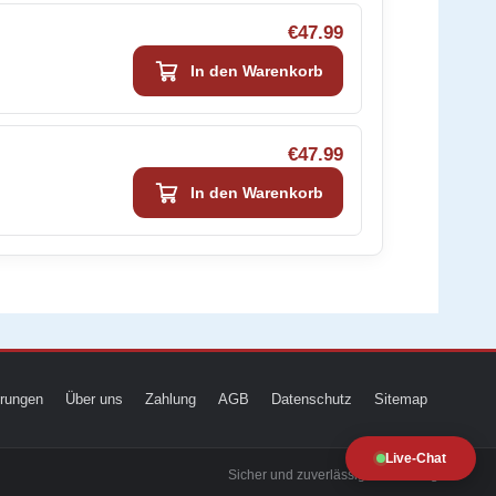
€47.99
In den Warenkorb
€47.99
In den Warenkorb
ierungen
Über uns
Zahlung
AGB
Datenschutz
Sitemap
Live-Chat
Sicher und zuverlässig zur Prüfung