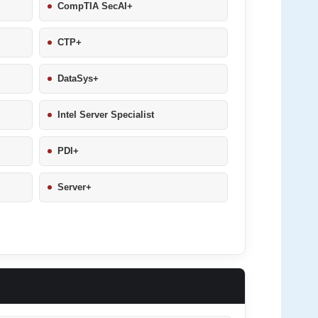
CompTIA SecAI+
CTP+
DataSys+
Intel Server Specialist
PDI+
Server+