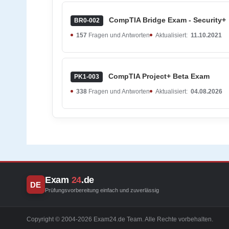
CompTIA Bridge Exam - Security+
BR0-002
157
Fragen und Antworten
Aktualisiert:
11.10.2021
CompTIA Project+ Beta Exam
PK1-003
338
Fragen und Antworten
Aktualisiert:
04.08.2026
Exam
24
.de
DE
Prüfungsvorbereitung einfach und zuverlässig
Copyright © 2004-2026 Exam24.de Team. Alle Rechte vorbehalten.