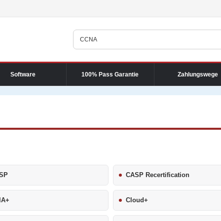
Software
100% Pass Garantie
Zahlungswege
SP
CASP Recertification
IA+
Cloud+