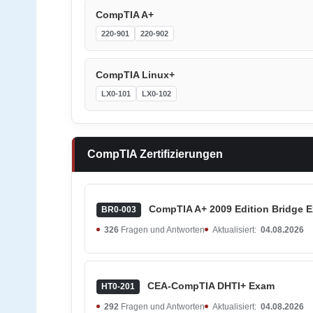
CompTIA A+
220-901
220-902
CompTIA Linux+
LX0-101
LX0-102
CompTIA Zertifizierungen
CompTIA A+ 2009 Edition Bridge 
BR0-003
326
Fragen und Antworten
Aktualisiert:
04.08.2026
CEA-CompTIA DHTI+ Exam
HT0-201
292
Fragen und Antworten
Aktualisiert:
04.08.2026