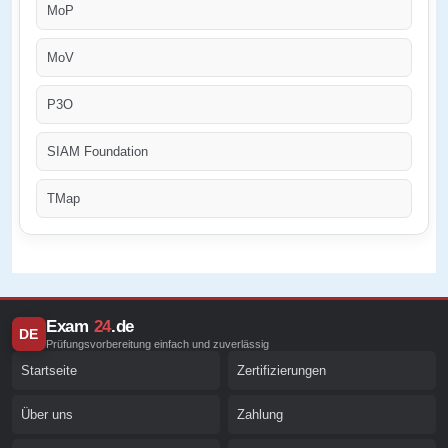
MoP
MoV
P3O
SIAM Foundation
TMap
Exam
24
.de
DE
Prüfungsvorbereitung einfach und zuverlässig
Startseite
Zertifizierungen
Über uns
Zahlung