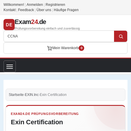
Willkommen!
|
Anmelden
|
Registrieren
Kontakt
|
Feedback
|
Über uns
|
Häufige Fragen
Exam
24
.de
DE
Prüfungsvorbereitung einfach und zuverlässig
Mein Warenkorb
0
Startseite
›
EXIN.Inc
›
Exin Certification
EXAM24.DE PRÜFUNGSVORBEREITUNG
Exin Certification