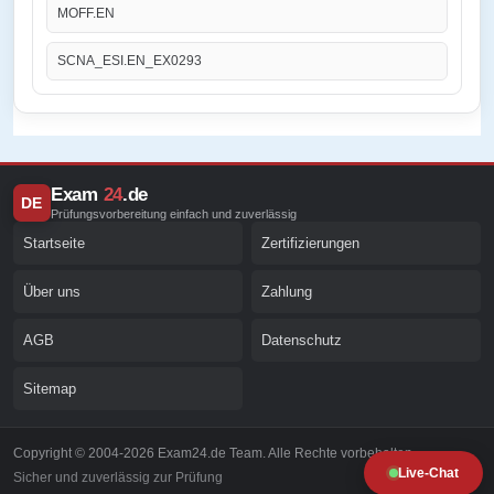
MOFF.EN
SCNA_ESI.EN_EX0293
Exam
24
.de
DE
Prüfungsvorbereitung einfach und zuverlässig
Startseite
Zertifizierungen
Über uns
Zahlung
AGB
Datenschutz
Sitemap
Copyright © 2004-2026 Exam24.de Team. Alle Rechte vorbehalten.
Live-Chat
Sicher und zuverlässig zur Prüfung