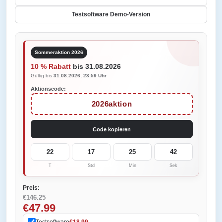
Testsoftware Demo-Version
Sommeraktion 2026
10 % Rabatt
bis 31.08.2026
Gültig bis
31.08.2026, 23:59 Uhr
Aktionscode:
2026aktion
Code kopieren
22
17
25
42
T
Std
Min
Sek
Preis:
€146.25
€47.99
Testsoftware
€18.99