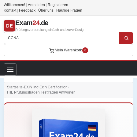
Willkommen!
|
Anmelden
|
Registrieren
Kontakt
|
Feedback
|
Über uns
|
Häufige Fragen
Exam
24
.de
DE
Prüfungsvorbereitung einfach und zuverlässig
Mein Warenkorb
0
Startseite
›
EXIN.Inc
›
Exin Certification
›
ITIL Prüfungsfragen Testfragen Antworten