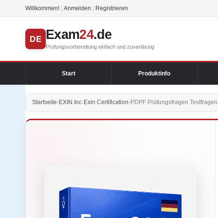
Willkommen!
|
Anmelden
|
Registrieren
Exam
24
.de
DE
Prüfungsvorbereitung einfach und zuverlässig
Start
Produktinfo
Startseite
›
EXIN.Inc
›
Exin Certification
›
PDPF Prüfungsfragen Testfragen