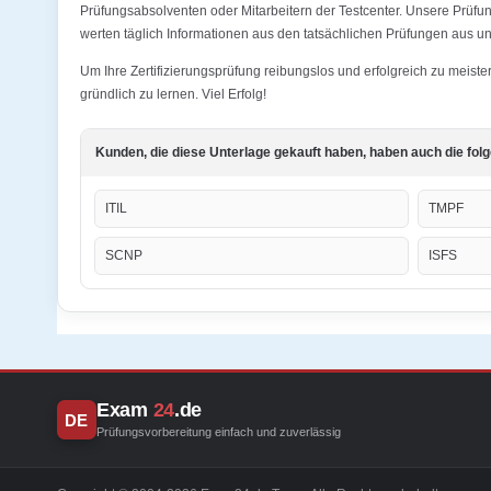
Prüfungsabsolventen oder Mitarbeitern der Testcenter. Unsere Prüfu
werten täglich Informationen aus den tatsächlichen Prüfungen aus und
Um Ihre Zertifizierungsprüfung reibungslos und erfolgreich zu meis
gründlich zu lernen. Viel Erfolg!
Kunden, die diese Unterlage gekauft haben, haben auch die fol
ITIL
TMPF
SCNP
ISFS
Exam
24
.de
DE
Prüfungsvorbereitung einfach und zuverlässig