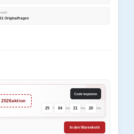
nzahl
91 Originalfragen
Code kopieren
2026aktion
25
04
21
20
T
Std
Min
Sek
In den Warenkorb