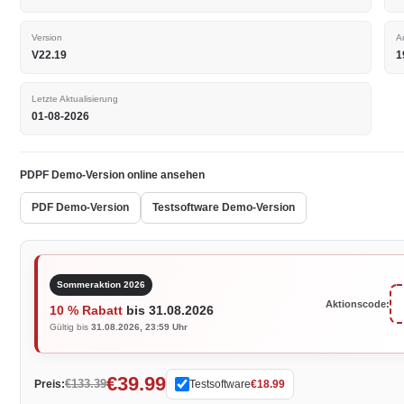
Version
A
V22.19
1
Letzte Aktualisierung
01-08-2026
PDPF Demo-Version online ansehen
PDF Demo-Version
Testsoftware Demo-Version
Sommeraktion 2026
Aktionscode:
10 % Rabatt
bis 31.08.2026
Gültig bis
31.08.2026, 23:59 Uhr
€39.99
€133.39
Preis:
Testsoftware
€18.99