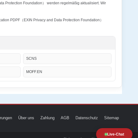
ta Protection Foundation） werden regelmäßig aktualisiert. Wir
tification PDPF（EXIN Privacy and Data Protection Foundation）
SCNS
MOFF.EN
ierungen
Über uns
Zahlung
AGB
Datenschutz
Sitemap
Live-Chat