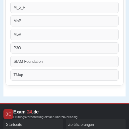
M_o_R
MoP
MoV
P3O
SIAM Foundation
TMap
Exam
24
.de
DE
Prüfungsvorbereitung einfach und zuverlässig
Startseite
Zertifizierungen