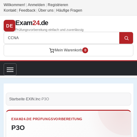
Willkommen!
|
Anmelden
|
Registrieren
Kontakt
|
Feedback
|
Über uns
|
Häufige Fragen
Exam
24
.de
DE
Prüfungsvorbereitung einfach und zuverlässig
Mein Warenkorb
0
Startseite
›
EXIN.Inc
›
P3O
EXAM24.DE PRÜFUNGSVORBEREITUNG
P3O