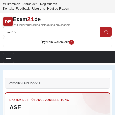
Willkommen!
|
Anmelden
|
Registrieren
Kontakt
|
Feedback
|
Über uns
|
Häufige Fragen
Exam
24
.de
DE
Prüfungsvorbereitung einfach und zuverlässig
Mein Warenkorb
0
Startseite
›
EXIN.Inc
›
ASF
EXAM24.DE PRÜFUNGSVORBEREITUNG
ASF