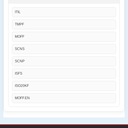
ITIL
TMPF
MOFF
SCNS
SCNP
ISFS
ISO20KF
MOFF.EN