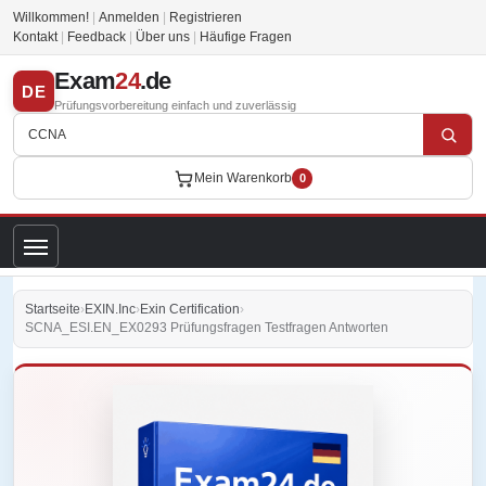
Willkommen!
|
Anmelden
|
Registrieren
Kontakt
|
Feedback
|
Über uns
|
Häufige Fragen
Exam
24
.de
DE
Prüfungsvorbereitung einfach und zuverlässig
Mein Warenkorb
0
Startseite
›
EXIN.Inc
›
Exin Certification
›
SCNA_ESI.EN_EX0293 Prüfungsfragen Testfragen Antworten