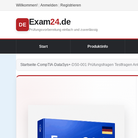
Willkommen!
|
Anmelden
|
Registrieren
Exam
24
.de
DE
Prüfungsvorbereitung einfach und zuverlässig
Start
Produktinfo
Startseite
›
CompTIA
›
DataSys+
›
DS0-001 Prüfungsfragen Testfragen An