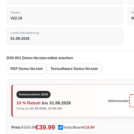
Version
A
V22.19
9
Letzte Aktualisierung
01-08-2026
DS0-001 Demo-Version online ansehen
PDF Demo-Version
Testsoftware Demo-Version
Sommeraktion 2026
Aktionscode:
10 % Rabatt
bis 31.08.2026
Gültig bis
31.08.2026, 23:59 Uhr
€39.99
€133.39
Preis:
Testsoftware
€18.99