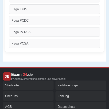
Pega CUIS
Pega PCDC
Pega PCRSA
Pega PCSA
Exam
24
.de
DE
Prüfungsvorbereitung einfach und zuverlässig
Startseite
Zertifizierungen
Über uns
Zahlung
AGB
Datenschutz