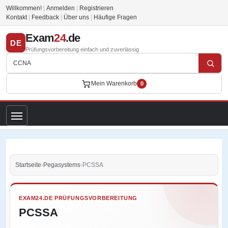
Willkommen!
|
Anmelden
|
Registrieren
Kontakt
|
Feedback
|
Über uns
|
Häufige Fragen
Exam
24
.de
DE
Prüfungsvorbereitung einfach und zuverlässig
Mein Warenkorb
0
Startseite
›
Pegasystems
›
PCSSA
EXAM24.DE PRÜFUNGSVORBEREITUNG
PCSSA