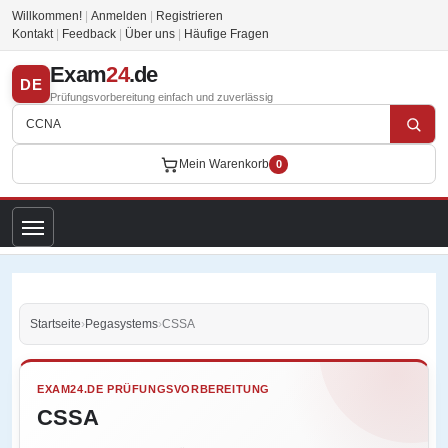
Willkommen!
|
Anmelden
|
Registrieren
Kontakt
|
Feedback
|
Über uns
|
Häufige Fragen
Exam
24
.de
DE
Prüfungsvorbereitung einfach und zuverlässig
Mein Warenkorb
0
Startseite
›
Pegasystems
›
CSSA
EXAM24.DE PRÜFUNGSVORBEREITUNG
CSSA