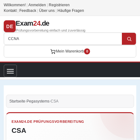
Willkommen!
|
Anmelden
|
Registrieren
Kontakt
|
Feedback
|
Über uns
|
Häufige Fragen
Exam
24
.de
DE
Prüfungsvorbereitung einfach und zuverlässig
Mein Warenkorb
0
Startseite
›
Pegasystems
›
CSA
EXAM24.DE PRÜFUNGSVORBEREITUNG
CSA