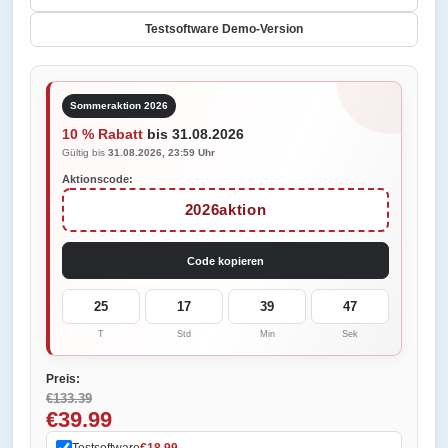
Testsoftware Demo-Version
Sommeraktion 2026
10 % Rabatt
bis 31.08.2026
Gültig bis
31.08.2026, 23:59 Uhr
Aktionscode:
2026aktion
Code kopieren
25
17
39
47
T
Std
Min
Sek
Preis:
€133.39
€39.99
Testsoftware
€18.99