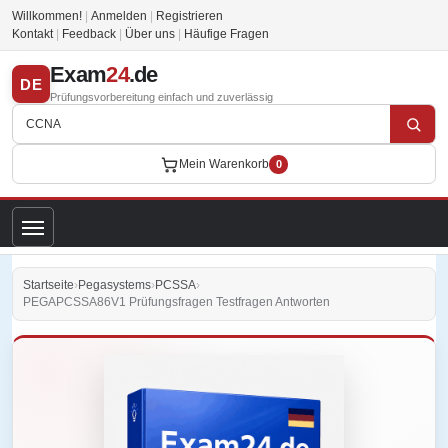
Willkommen!
|
Anmelden
|
Registrieren
Kontakt
|
Feedback
|
Über uns
|
Häufige Fragen
Exam
24
.de
DE
Prüfungsvorbereitung einfach und zuverlässig
Mein Warenkorb
0
Startseite
›
Pegasystems
›
PCSSA
›
PEGAPCSSA86V1 Prüfungsfragen Testfragen Antworten