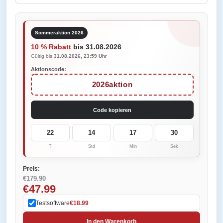
Sommeraktion 2026
10 % Rabatt
bis 31.08.2026
Gültig bis
31.08.2026, 23:59 Uhr
Aktionscode:
2026aktion
Code kopieren
22
14
17
30
T
Std
Min
Sek
Preis:
€179.90
€47.99
Testsoftware
€18.99
In den Warenkorb