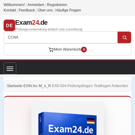
Willkommen!
|
Anmelden
|
Registrieren
Kontakt
|
Feedback
|
Über uns
|
Häufige Fragen
Exam
24
.de
DE
Prüfungsvorbereitung einfach und zuverlässig
Mein Warenkorb
0
Startseite
›
EXIN.Inc
›
M_o_R
›
EX0-004 Prüfungsfragen Testfragen Antworten