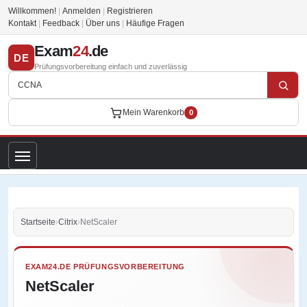
Willkommen!
|
Anmelden
|
Registrieren
Kontakt
|
Feedback
|
Über uns
|
Häufige Fragen
Exam
24
.de
DE
Prüfungsvorbereitung einfach und zuverlässig
Mein Warenkorb
0
Startseite
›
Citrix
›
NetScaler
EXAM24.DE PRÜFUNGSVORBEREITUNG
NetScaler