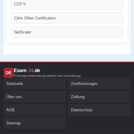
CCP-V
Citrix Other Certification
NetScaler
Exam
24
.de
DE
Prüfungsvorbereitung einfach und zuverlässig
Startseite
Zertifizierungen
Über uns
Zahlung
AGB
Datenschutz
Sitemap