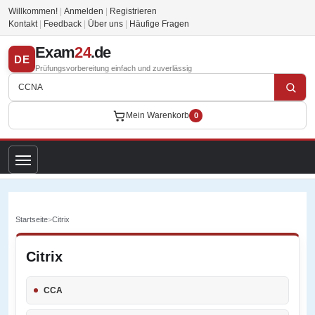
Willkommen!
|
Anmelden
|
Registrieren
Kontakt
|
Feedback
|
Über uns
|
Häufige Fragen
Exam
24
.de
DE
Prüfungsvorbereitung einfach und zuverlässig
Mein Warenkorb
0
Startseite
>
Citrix
Citrix
CCA