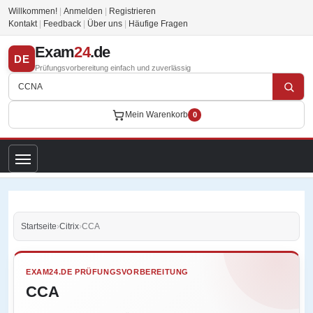
Willkommen!
|
Anmelden
|
Registrieren
Kontakt
|
Feedback
|
Über uns
|
Häufige Fragen
Exam
24
.de
DE
Prüfungsvorbereitung einfach und zuverlässig
Mein Warenkorb
0
Startseite
›
Citrix
›
CCA
EXAM24.DE PRÜFUNGSVORBEREITUNG
CCA