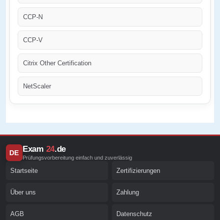
CCP-N
CCP-V
Citrix Other Certification
NetScaler
Exam
24
.de
DE
Prüfungsvorbereitung einfach und zuverlässig
Startseite
Zertifizierungen
Über uns
Zahlung
AGB
Datenschutz