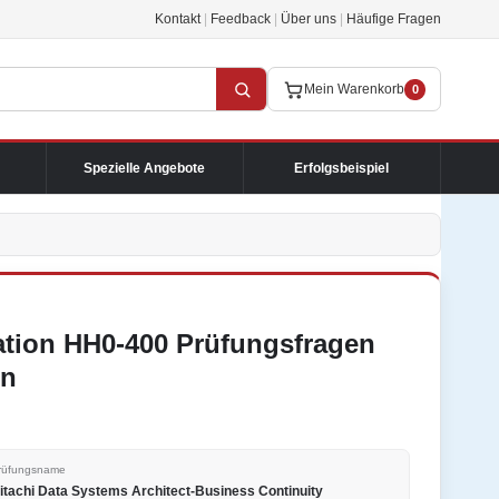
Kontakt
|
Feedback
|
Über uns
|
Häufige Fragen
Mein Warenkorb
0
Spezielle Angebote
Erfolgsbeispiel
cation HH0-400 Prüfungsfragen
en
rüfungsname
itachi Data Systems Architect-Business Continuity