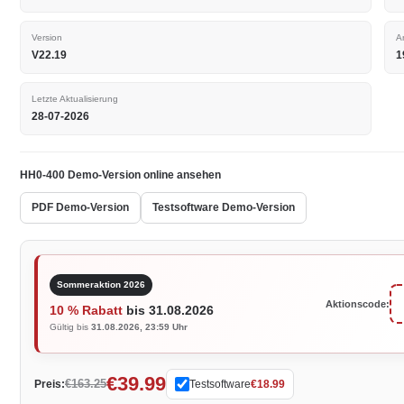
Version
A
V22.19
1
Letzte Aktualisierung
28-07-2026
HH0-400 Demo-Version online ansehen
PDF Demo-Version
Testsoftware Demo-Version
Sommeraktion 2026
Aktionscode:
10 % Rabatt
bis 31.08.2026
Gültig bis
31.08.2026, 23:59 Uhr
€39.99
€163.25
Preis:
Testsoftware
€18.99