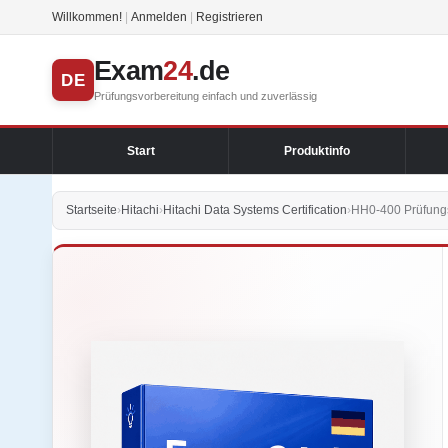
Willkommen!
|
Anmelden
|
Registrieren
Exam
24
.de
DE
Prüfungsvorbereitung einfach und zuverlässig
Start
Produktinfo
Startseite
›
Hitachi
›
Hitachi Data Systems Certification
›
HH0-400 Prüfungs