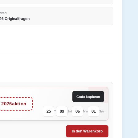
nzahl
96 Originalfragen
Code kopieren
2026aktion
25
09
06
01
T
Std
Min
Sek
In den Warenkorb