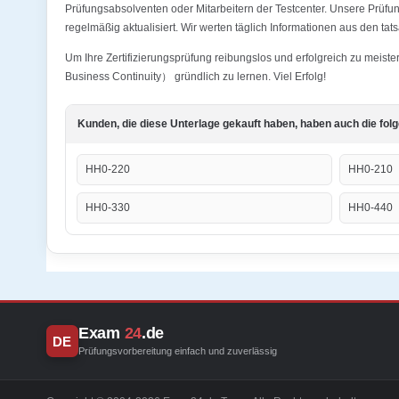
Prüfungsabsolventen oder Mitarbeitern der Testcenter. Unsere Prüfu
regelmäßig aktualisiert. Wir werten täglich Informationen aus den ta
Um Ihre Zertifizierungsprüfung reibungslos und erfolgreich zu meist
Business Continuity） gründlich zu lernen. Viel Erfolg!
Kunden, die diese Unterlage gekauft haben, haben auch die fol
HH0-220
HH0-210
HH0-330
HH0-440
Exam
24
.de
DE
Prüfungsvorbereitung einfach und zuverlässig