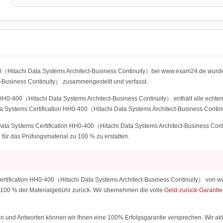
0（Hitachi Data Systems Architect-Business Continuity）bei www.exam24.de wurden 
usiness Continuity） zusammengestellt und verfasst.
 HH0-400（Hitachi Data Systems Architect-Business Continuity） enthält alle echten,
a Systems Certification HH0-400（Hitachi Data Systems Architect-Business Contin
Data Systems Certification HH0-400（Hitachi Data Systems Architect-Business Cont
n für das Prüfungsmaterial zu 100 % zu erstatten.
ertification HH0-400（Hitachi Data Systems Architect-Business Continuity） von www
ir 100 % der Materialgebühr zurück. Wir übernehmen die volle
Geld-zurück-Garanti
 und Antworten können wir Ihnen eine 100% Erfolgsgarantie versprechen. Wir aktu