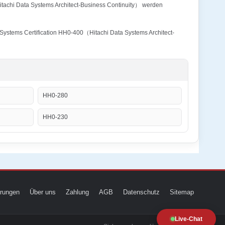
Hitachi Data Systems Architect-Business Continuity） werden
a Systems Certification HH0-400（Hitachi Data Systems Architect-
HH0-280
HH0-230
ierungen
Über uns
Zahlung
AGB
Datenschutz
Sitemap
Live-Chat