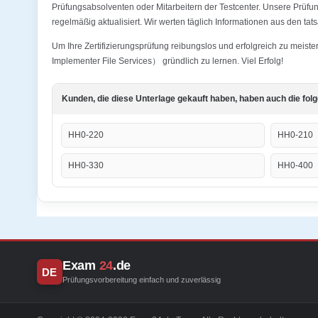
Prüfungsabsolventen oder Mitarbeitern der Testcenter. Unsere Prüfu
regelmäßig aktualisiert. Wir werten täglich Informationen aus den ta
Um Ihre Zertifizierungsprüfung reibungslos und erfolgreich zu meist
Implementer File Services） gründlich zu lernen. Viel Erfolg!
Kunden, die diese Unterlage gekauft haben, haben auch die fol
HH0-220
HH0-210
HH0-330
HH0-400
Exam
24
.de
DE
Prüfungsvorbereitung einfach und zuverlässig