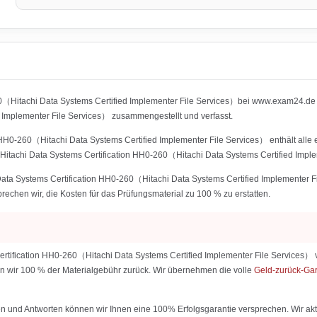
0（Hitachi Data Systems Certified Implementer File Services）bei www.exam24.de w
mplementer File Services） zusammengestellt und verfasst.
 HH0-260（Hitachi Data Systems Certified Implementer File Services） enthält alle e
Hitachi Data Systems Certification HH0-260（Hitachi Data Systems Certified Imple
Data Systems Certification HH0-260（Hitachi Data Systems Certified Implementer 
sprechen wir, die Kosten für das Prüfungsmaterial zu 100 % zu erstatten.
ertification HH0-260（Hitachi Data Systems Certified Implementer File Services） 
hlen wir 100 % der Materialgebühr zurück. Wir übernehmen die volle
Geld-zurück-Ga
 und Antworten können wir Ihnen eine 100% Erfolgsgarantie versprechen. Wir aktu