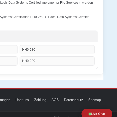
itachi Data Systems Certified Implementer File Services） werden
a Systems Certification HH0-260（Hitachi Data Systems Certified
HH0-280
HH0-200
ierungen
Über uns
Zahlung
AGB
Datenschutz
Sitemap
Live-Chat