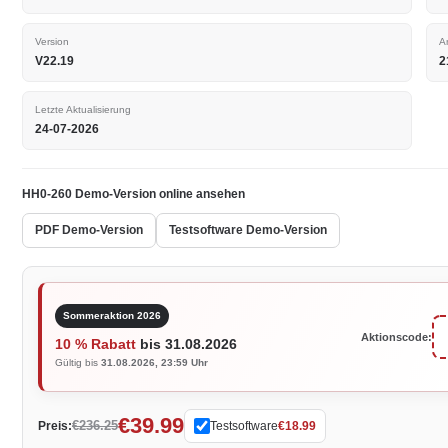
Version
A
V22.19
2
Letzte Aktualisierung
24-07-2026
HH0-260 Demo-Version online ansehen
PDF Demo-Version
Testsoftware Demo-Version
Sommeraktion 2026
Aktionscode:
10 % Rabatt
bis 31.08.2026
Gültig bis
31.08.2026, 23:59 Uhr
€39.99
€236.25
Preis:
Testsoftware
€18.99