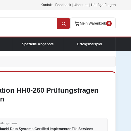
Kontakt
|
Feedback
|
Über uns
|
Häufige Fragen
Mein Warenkorb
0
Spezielle Angebote
Erfolgsbeispiel
cation HH0-260 Prüfungsfragen
en
rüfungsname
itachi Data Systems Certified Implementer File Services