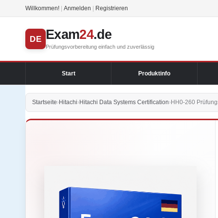
Willkommen!
|
Anmelden
|
Registrieren
Exam
24
.de
DE
Prüfungsvorbereitung einfach und zuverlässig
Start
Produktinfo
Startseite
›
Hitachi
›
Hitachi Data Systems Certification
›
HH0-260 Prüfungs