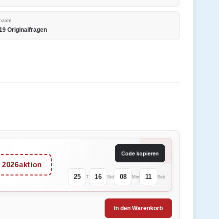
nzahl
19 Originalfragen
Code kopieren
2026aktion
25
16
08
11
T
Std
Min
Sek
In den Warenkorb