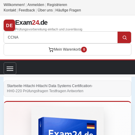
Willkommen!
|
Anmelden
|
Registrieren
Kontakt
|
Feedback
|
Über uns
|
Häufige Fragen
Exam
24
.de
DE
Prüfungsvorbereitung einfach und zuverlässig
Mein Warenkorb
0
Startseite
›
Hitachi
›
Hitachi Data Systems Certification
›
HH0-220 Prüfungsfragen Testfragen Antworten