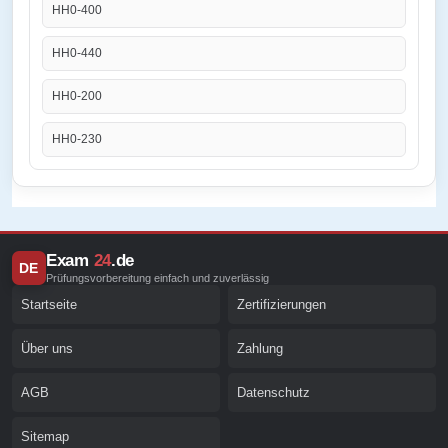
HH0-400
HH0-440
HH0-200
HH0-230
Exam
24
.de
DE
Prüfungsvorbereitung einfach und zuverlässig
Startseite
Zertifizierungen
Über uns
Zahlung
AGB
Datenschutz
Sitemap