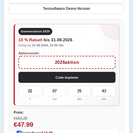
Testsoftware Demo-Version
Sommeraktion 2026
10 % Rabatt
bis 31.08.2026
Gültig bis
31.08.2026, 23:59 Uhr
Aktionscode:
2026aktion
Code kopieren
22
07
35
43
T
Std
Min
Sek
Preis:
€163.25
€47.99
Testsoftware
€18.99