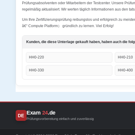
Prüfungsabsolventen oder Mitarbeitern der Testcenter. Unsere Prüf
regelmäßig aktualisiert. Wir werten täglich Informationen aus den ta
Um Ihre Zertifizierungsprüfung reibungslos und erfolgreich zu meis
â€“ Compute Platform） gründlich zu lernen. Viel Erfolg!
Kunden, die diese Unterlage gekauft haben, haben auch die fol
HH0-220
HH0-210
HH0-330
HH0-400
Exam
24
.de
DE
Prüfungsvorbereitung einfach und zuverlässig