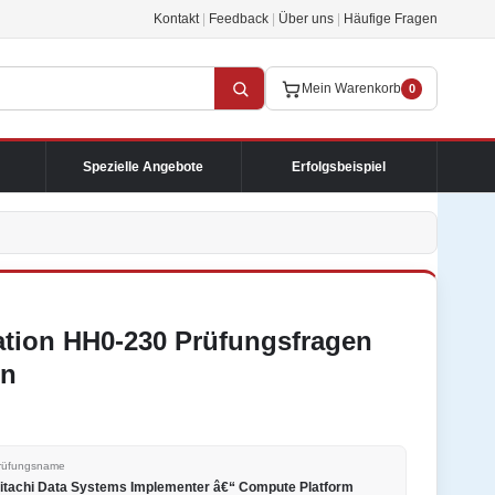
Kontakt
|
Feedback
|
Über uns
|
Häufige Fragen
Mein Warenkorb
0
Spezielle Angebote
Erfolgsbeispiel
cation HH0-230 Prüfungsfragen
en
rüfungsname
itachi Data Systems Implementer â€“ Compute Platform