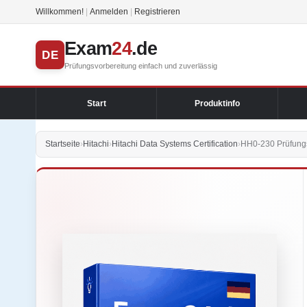
Willkommen!
|
Anmelden
|
Registrieren
Exam
24
.de
DE
Prüfungsvorbereitung einfach und zuverlässig
Start
Produktinfo
Startseite
›
Hitachi
›
Hitachi Data Systems Certification
›
HH0-230 Prüfungs