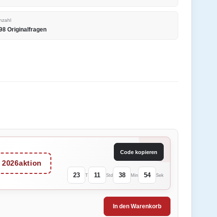
nzahl
98 Originalfragen
Code kopieren
2026aktion
23
11
38
54
T
Std
Min
Sek
In den Warenkorb