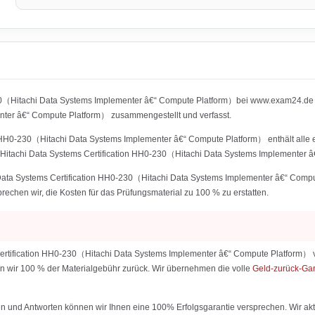
30（Hitachi Data Systems Implementer â€“ Compute Platform）bei www.exam24.de wu
r â€“ Compute Platform） zusammengestellt und verfasst.
n HH0-230（Hitachi Data Systems Implementer â€“ Compute Platform） enthält alle e
 Hitachi Data Systems Certification HH0-230（Hitachi Data Systems Implementer â
i Data Systems Certification HH0-230（Hitachi Data Systems Implementer â€“ Comp
sprechen wir, die Kosten für das Prüfungsmaterial zu 100 % zu erstatten.
Certification HH0-230（Hitachi Data Systems Implementer â€“ Compute Platform） v
hlen wir 100 % der Materialgebühr zurück. Wir übernehmen die volle
Geld-zurück-Ga
 und Antworten können wir Ihnen eine 100% Erfolgsgarantie versprechen. Wir aktu