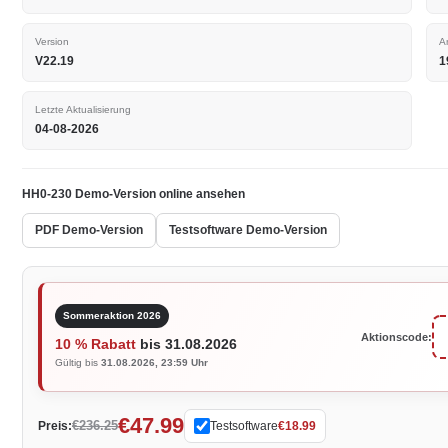
Version
A
V22.19
1
Letzte Aktualisierung
04-08-2026
HH0-230 Demo-Version online ansehen
PDF Demo-Version
Testsoftware Demo-Version
Sommeraktion 2026
Aktionscode:
10 % Rabatt
bis 31.08.2026
Gültig bis
31.08.2026, 23:59 Uhr
€47.99
€236.25
Preis:
Testsoftware
€18.99