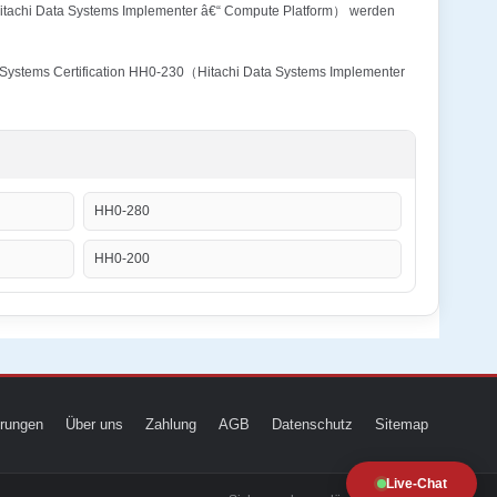
（Hitachi Data Systems Implementer â€“ Compute Platform） werden
ta Systems Certification HH0-230（Hitachi Data Systems Implementer
HH0-280
HH0-200
ierungen
Über uns
Zahlung
AGB
Datenschutz
Sitemap
Live-Chat