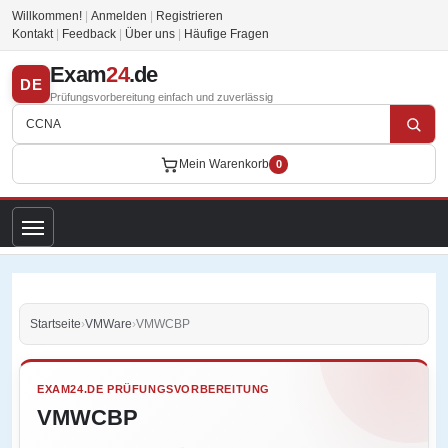
Willkommen!
|
Anmelden
|
Registrieren
Kontakt
|
Feedback
|
Über uns
|
Häufige Fragen
Exam
24
.de
DE
Prüfungsvorbereitung einfach und zuverlässig
Mein Warenkorb
0
Startseite
›
VMWare
›
VMWCBP
EXAM24.DE PRÜFUNGSVORBEREITUNG
VMWCBP