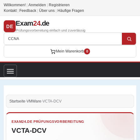
Willkommen!
|
Anmelden
|
Registrieren
Kontakt
|
Feedback
|
Über uns
|
Häufige Fragen
Exam
24
.de
DE
Prüfungsvorbereitung einfach und zuverlässig
Mein Warenkorb
0
Startseite
›
VMWare
›
VCTA-DCV
EXAM24.DE PRÜFUNGSVORBEREITUNG
VCTA-DCV