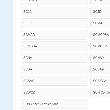
SCDJWS
SCEA
SCJA
SCJD
SCJP
SCMA
SCMAD
SCMCDBA
SCMDBA
SCMDEV
SCNA
SCNA9
SCSA
SCSA9
SCSAS
SCSECA
SCWCD
SUN Certifi
SUN Other Certifications