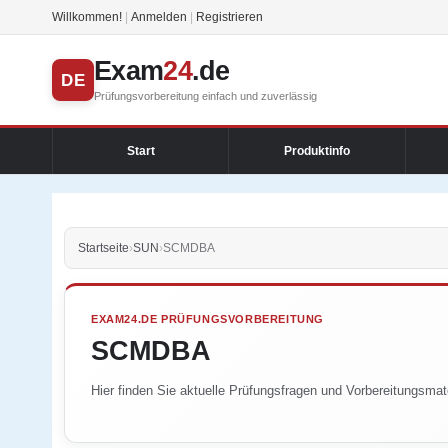
Willkommen!
|
Anmelden
|
Registrieren
Exam
24
.de
DE
Prüfungsvorbereitung einfach und zuverlässig
Start
Produktinfo
Startseite
›
SUN
›
SCMDBA
EXAM24.DE PRÜFUNGSVORBEREITUNG
SCMDBA
Hier finden Sie aktuelle Prüfungsfragen und Vorbereitungsmat