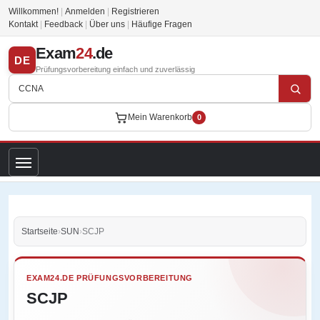
Willkommen!
|
Anmelden
|
Registrieren
Kontakt
|
Feedback
|
Über uns
|
Häufige Fragen
Exam
24
.de
DE
Prüfungsvorbereitung einfach und zuverlässig
Mein Warenkorb
0
Startseite
›
SUN
›
SCJP
EXAM24.DE PRÜFUNGSVORBEREITUNG
SCJP