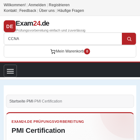
Willkommen!
|
Anmelden
|
Registrieren
Kontakt
|
Feedback
|
Über uns
|
Häufige Fragen
Exam
24
.de
DE
Prüfungsvorbereitung einfach und zuverlässig
Mein Warenkorb
0
Startseite
›
PMI
›
PMI Certification
EXAM24.DE PRÜFUNGSVORBEREITUNG
PMI Certification