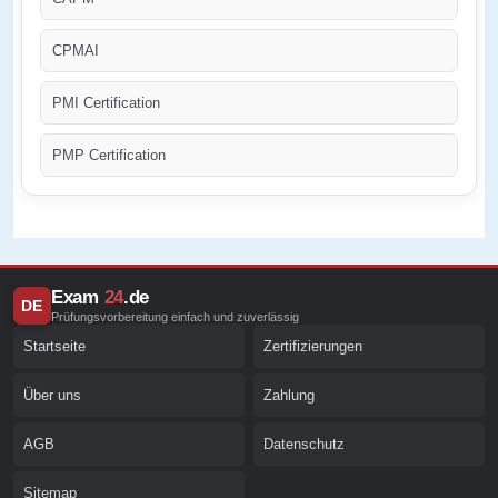
CPMAI
PMI Certification
PMP Certification
Exam
24
.de
DE
Prüfungsvorbereitung einfach und zuverlässig
Startseite
Zertifizierungen
Über uns
Zahlung
AGB
Datenschutz
Sitemap