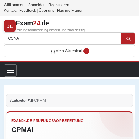
Willkommen!
|
Anmelden
|
Registrieren
Kontakt
|
Feedback
|
Über uns
|
Häufige Fragen
Exam
24
.de
DE
Prüfungsvorbereitung einfach und zuverlässig
Mein Warenkorb
0
Startseite
›
PMI
›
CPMAI
EXAM24.DE PRÜFUNGSVORBEREITUNG
CPMAI