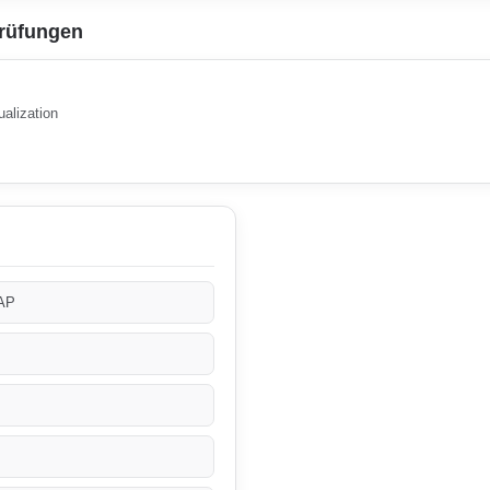
Prüfungen
alization
AP