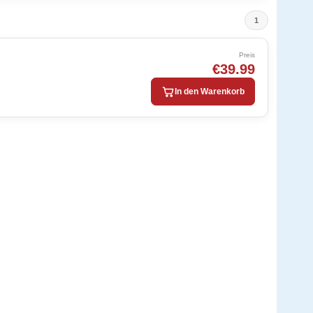
1
Preis
€39.99
In den Warenkorb