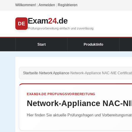
Willkommen!
|
Anmelden
|
Registrieren
Exam
24
.de
DE
Prüfungsvorbereitung einfach und zuverlässig
Start
Produktinfo
Startseite
›
Network Appliance
›
Network-Appliance NAC-NIE Certificat
EXAM24.DE PRÜFUNGSVORBEREITUNG
Network-Appliance NAC-NIE
Hier finden Sie aktuelle Prüfungsfragen und Vorbereitungsmate