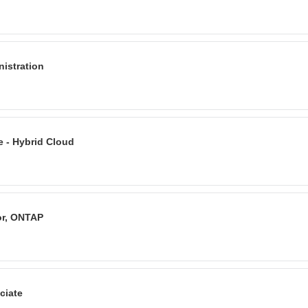
istration
e - Hybrid Cloud
or, ONTAP
ciate