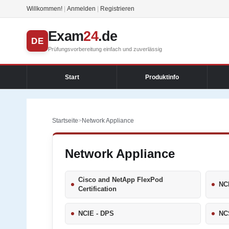
Willkommen!
|
Anmelden
|
Registrieren
Exam
24
.de
DE
Prüfungsvorbereitung einfach und zuverlässig
Start
Produktinfo
Startseite
>
Network Appliance
Network Appliance
Cisco and NetApp FlexPod
NC
Certification
NCIE - DPS
NC