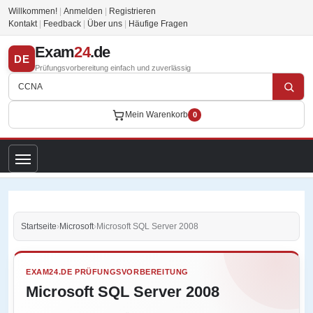
Willkommen!
|
Anmelden
|
Registrieren
Kontakt
|
Feedback
|
Über uns
|
Häufige Fragen
Exam
24
.de
DE
Prüfungsvorbereitung einfach und zuverlässig
Mein Warenkorb
0
Startseite
›
Microsoft
›
Microsoft SQL Server 2008
EXAM24.DE PRÜFUNGSVORBEREITUNG
Microsoft SQL Server 2008