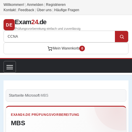
Willkommen!
|
Anmelden
|
Registrieren
Kontakt
|
Feedback
|
Über uns
|
Häufige Fragen
Exam
24
.de
DE
Prüfungsvorbereitung einfach und zuverlässig
Mein Warenkorb
0
Startseite
›
Microsoft
›
MBS
EXAM24.DE PRÜFUNGSVORBEREITUNG
MBS