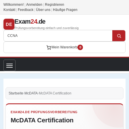
Willkommen!
|
Anmelden
|
Registrieren
Kontakt
|
Feedback
|
Über uns
|
Häufige Fragen
Exam
24
.de
DE
Prüfungsvorbereitung einfach und zuverlässig
Mein Warenkorb
0
Startseite
›
McDATA
›
McDATA Certification
EXAM24.DE PRÜFUNGSVORBEREITUNG
McDATA Certification