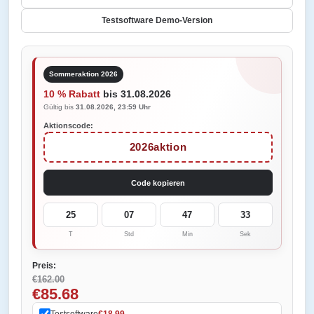
Testsoftware Demo-Version
Sommeraktion 2026
10 % Rabatt
bis 31.08.2026
Gültig bis
31.08.2026, 23:59 Uhr
Aktionscode:
2026aktion
Code kopieren
25
07
47
33
T
Std
Min
Sek
Preis:
€162.00
€85.68
Testsoftware
€18.99