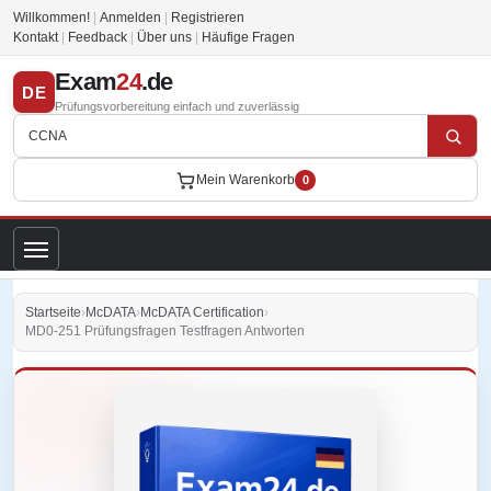
Willkommen!
|
Anmelden
|
Registrieren
Kontakt
|
Feedback
|
Über uns
|
Häufige Fragen
Exam
24
.de
DE
Prüfungsvorbereitung einfach und zuverlässig
Mein Warenkorb
0
Startseite
›
McDATA
›
McDATA Certification
›
MD0-251 Prüfungsfragen Testfragen Antworten