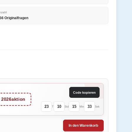
nzahl
66 Originalfragen
Code kopieren
2026aktion
23
10
15
33
T
Std
Min
Sek
In den Warenkorb