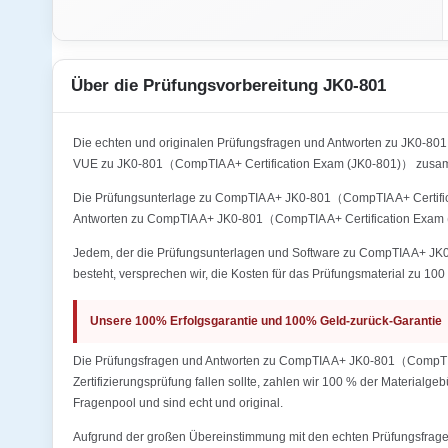
Über die Prüfungsvorbereitung JK0-801
Die echten und originalen Prüfungsfragen und Antworten zu JK0-8
VUE zu JK0-801（CompTIA A+ Certification Exam (JK0-801)） zusamm
Die Prüfungsunterlage zu CompTIA A+ JK0-801（CompTIA A+ Certificat
Antworten zu CompTIA A+ JK0-801（CompTIA A+ Certification Exam (
Jedem, der die Prüfungsunterlagen und Software zu CompTIA A+ JK0-
besteht, versprechen wir, die Kosten für das Prüfungsmaterial zu 100 
Unsere 100% Erfolgsgarantie und 100% Geld-zurück-Garantie
Die Prüfungsfragen und Antworten zu CompTIA A+ JK0-801（CompTIA A
Zertifizierungsprüfung fallen sollte, zahlen wir 100 % der Materialg
Fragenpool und sind echt und original.
Aufgrund der großen Übereinstimmung mit den echten Prüfungsfragen