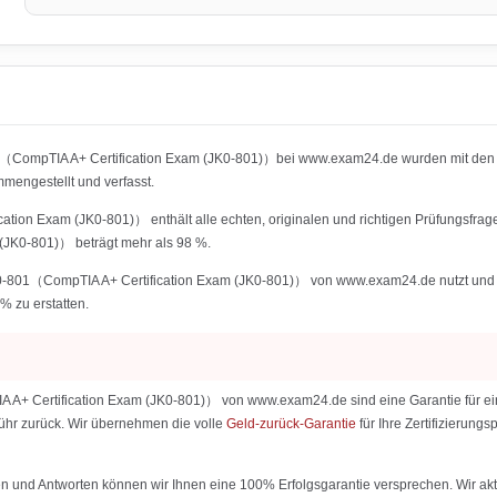
01（CompTIA A+ Certification Exam (JK0-801)）bei www.exam24.de wurden mit den 
engestellt und verfasst.
ion Exam (JK0-801)） enthält alle echten, originalen und richtigen Prüfungsfrag
JK0-801)） beträgt mehr als 98 %.
801（CompTIA A+ Certification Exam (JK0-801)） von www.exam24.de nutzt und die I
% zu erstatten.
+ Certification Exam (JK0-801)） von www.exam24.de sind eine Garantie für eine
ebühr zurück. Wir übernehmen die volle
Geld-zurück-Garantie
für Ihre Zertifizierun
 und Antworten können wir Ihnen eine 100% Erfolgsgarantie versprechen. Wir aktu