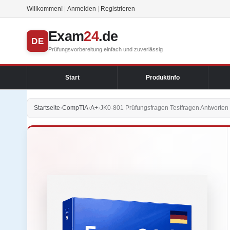
Willkommen!
|
Anmelden
|
Registrieren
Exam
24
.de
DE
Prüfungsvorbereitung einfach und zuverlässig
Start
Produktinfo
Startseite
›
CompTIA
›
A+
›
JK0-801 Prüfungsfragen Testfragen Antworten