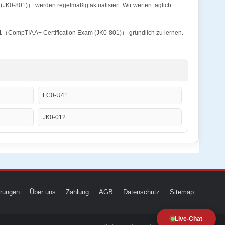
JK0-801)） werden regelmäßig aktualisiert. Wir werten täglich
01（CompTIA A+ Certification Exam (JK0-801)） gründlich zu lernen.
FC0-U41
JK0-012
ierungen
Über uns
Zahlung
AGB
Datenschutz
Sitemap
Live-Chat