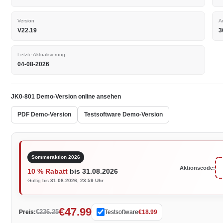
Version
A
V22.19
3
Letzte Aktualisierung
04-08-2026
JK0-801 Demo-Version online ansehen
PDF Demo-Version
Testsoftware Demo-Version
Sommeraktion 2026
Aktionscode:
10 % Rabatt
bis 31.08.2026
Gültig bis
31.08.2026, 23:59 Uhr
€47.99
€236.25
Preis:
Testsoftware
€18.99