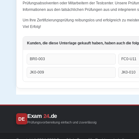
Prüfungsabsolventen oder Mitarbeitern der Testcenter. Unsere Prüf
Informationen aus den tatsächlichen Prüfungen aus und integrieren s
Um Ihre Zertifizierungsprüfung reibungslos und erfolgreich zu mei
Viel Erfolg!
Kunden, die diese Unterlage gekauft haben, haben auch die fol
BR0-003
FC0-U11
JK0-009
JK0-010
Exam
24
.de
DE
Prüfungsvorbereitung einfach und zuverlässig