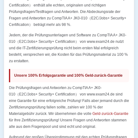
Certification） enthält alle echten, originalen und richtigen
Prüfungsfragen/Testfragen und Antworten. Die Abdeckungsrate der
Fragen und Antworten zu CompTIA A+ JK0-010（E2C/Jobs+ Security+
Certification） beträgt mehr als 98 %.
Jedem, der die Prüfungsunterlagen und Software zu CompTIA A+ JK0-
010（E2C/Jobs+ Security+ Certification） von www.exam24.de nutzt
und die IT-Zertifizierungsprüfung nicht beim ersten Mal erfolgreich
besteht, versprechen wir, die Kosten für das Prüfungsmaterial zu 100 %
zu erstatten.
Unsere 100% Erfolgsgarantie und 100% Geld-zurück-Garantie
Die Prüfungsfragen und Antworten zu CompTIA A+ JK0-
010（E2C/Jobs+ Security+ Certification） von www.exam24.de sind
eine Garantie für eine erfolgreiche Prüfung! Falls aber jemand durch die
Zertifizierungsprüfung fallen sollte, zahlen wir 100 % der
Materialgebühr zurück. Wir übernehmen die volle
Geld-zurück-Garantie
für Ihre Zertifizierungsprüfung! Unsere Fragen und Antworten stammen
alle aus dem Fragenpool und sind echt und original.
Aufgrund der großen Übereinstimmung mit den echten Prüfungsfragen