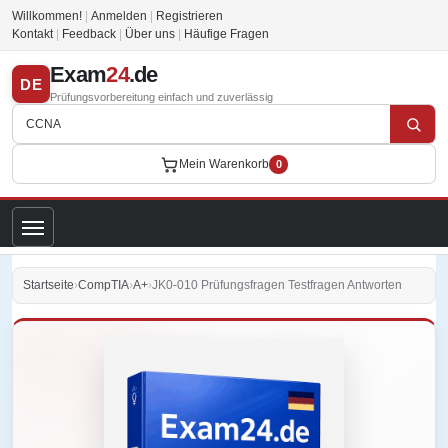
Willkommen!
|
Anmelden
|
Registrieren
Kontakt
|
Feedback
|
Über uns
|
Häufige Fragen
Exam
24
.de
DE
Prüfungsvorbereitung einfach und zuverlässig
Mein Warenkorb
0
Startseite
›
CompTIA
›
A+
›
JK0-010 Prüfungsfragen Testfragen Antworten