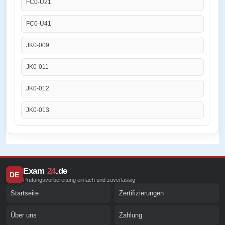
FC0-U21
FC0-U41
JK0-009
JK0-011
JK0-012
JK0-013
Exam
24
.de
DE
Prüfungsvorbereitung einfach und zuverlässig
Startseite
Zertifizierungen
Über uns
Zahlung