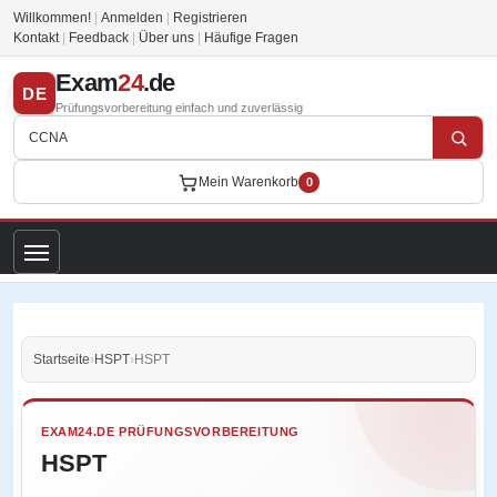
Willkommen!
|
Anmelden
|
Registrieren
Kontakt
|
Feedback
|
Über uns
|
Häufige Fragen
Exam
24
.de
DE
Prüfungsvorbereitung einfach und zuverlässig
Mein Warenkorb
0
Startseite
›
HSPT
›
HSPT
EXAM24.DE PRÜFUNGSVORBEREITUNG
HSPT