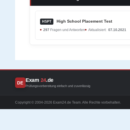
High School Placement Test
HSPT
297
Fragen und Antworten
Aktualisiert:
07.10.2021
Exam
24
.de
DE
Prüfungsvorbereitung einfach und zuverlässig
Copyright © 2004-2026 Exam24.de Team. Alle Rechte vorbehalten.