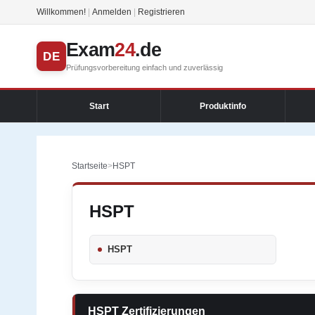
Willkommen!
|
Anmelden
|
Registrieren
Exam
24
.de
DE
Prüfungsvorbereitung einfach und zuverlässig
Start
Produktinfo
Startseite
>
HSPT
HSPT
HSPT
HSPT Zertifizierungen