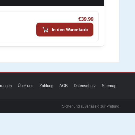
€39.99
In den Warenkorb
ierungen
Über uns
Zahlung
AGB
Datenschutz
Sitemap
Sicher und zuverlässig zur Prüfung