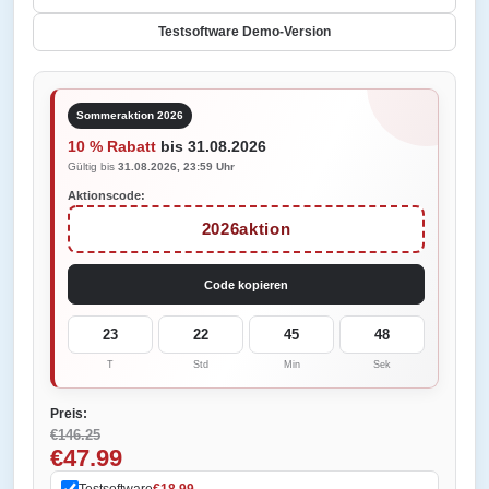
Testsoftware Demo-Version
Sommeraktion 2026
10 % Rabatt
bis 31.08.2026
Gültig bis
31.08.2026, 23:59 Uhr
Aktionscode:
2026aktion
Code kopieren
23
22
45
48
T
Std
Min
Sek
Preis:
€146.25
€47.99
Testsoftware
€18.99