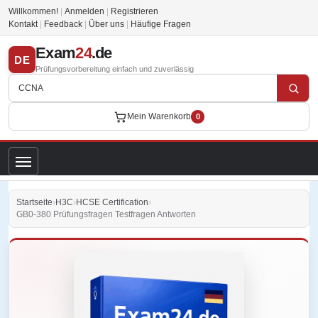
Willkommen!
|
Anmelden
|
Registrieren
Kontakt
|
Feedback
|
Über uns
|
Häufige Fragen
Exam
24
.de
DE
Prüfungsvorbereitung einfach und zuverlässig
Mein Warenkorb
0
Startseite
›
H3C
›
HCSE Certification
›
GB0-380 Prüfungsfragen Testfragen Antworten