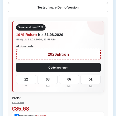
Testsoftware Demo-Version
Sommeraktion 2026
10 % Rabatt
bis 31.08.2026
Gültig bis
31.08.2026, 23:59 Uhr
Aktionscode:
2026aktion
Code kopieren
22
08
06
51
T
Std
Min
Sek
Preis:
€121.00
€85.68
Testsoftware
€18.99