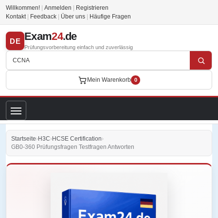
Willkommen!
|
Anmelden
|
Registrieren
Kontakt
|
Feedback
|
Über uns
|
Häufige Fragen
Exam
24
.de
DE
Prüfungsvorbereitung einfach und zuverlässig
Mein Warenkorb
0
Startseite
›
H3C
›
HCSE Certification
›
GB0-360 Prüfungsfragen Testfragen Antworten