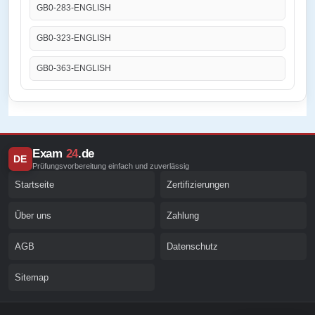
GB0-283-ENGLISH
GB0-323-ENGLISH
GB0-363-ENGLISH
Exam
24
.de
DE
Prüfungsvorbereitung einfach und zuverlässig
Startseite
Zertifizierungen
Über uns
Zahlung
AGB
Datenschutz
Sitemap