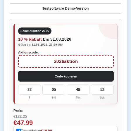
Testsoftware Demo-Version
Sommeraktion 2026
10 % Rabatt
bis 31.08.2026
Gültig bis
31.08.2026, 23:59 Uhr
Aktionscode:
2026aktion
Code kopieren
22
05
48
53
T
Std
Min
Sek
Preis:
€122.25
€47.99
Testsoftware
€18.99