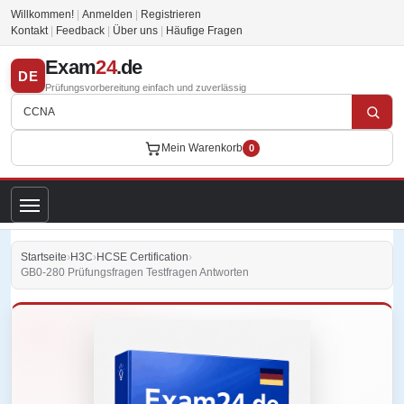
Willkommen!
|
Anmelden
|
Registrieren
Kontakt
|
Feedback
|
Über uns
|
Häufige Fragen
Exam
24
.de
DE
Prüfungsvorbereitung einfach und zuverlässig
Mein Warenkorb
0
Startseite
›
H3C
›
HCSE Certification
›
GB0-280 Prüfungsfragen Testfragen Antworten