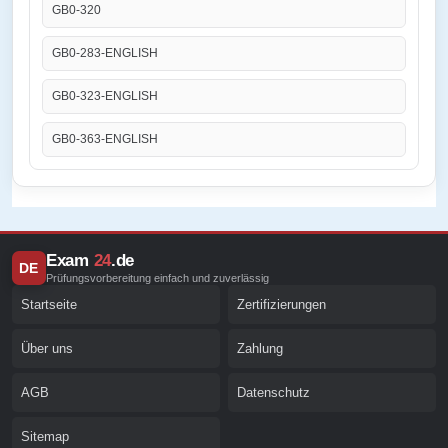
GB0-320
GB0-283-ENGLISH
GB0-323-ENGLISH
GB0-363-ENGLISH
Exam
24
.de
DE
Prüfungsvorbereitung einfach und zuverlässig
Startseite
Zertifizierungen
Über uns
Zahlung
AGB
Datenschutz
Sitemap