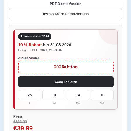
PDF Demo-Version
Testsoftware Demo-Version
Sommeraktion 2026
10 % Rabatt
bis 31.08.2026
Gültig bis
31.08.2026, 23:59 Uhr
Aktionscode:
2026aktion
Code kopieren
25
10
14
16
T
Std
Min
Sek
Preis:
€133.39
€39.99