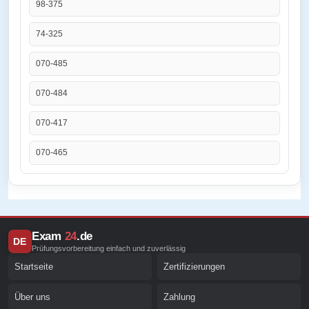
98-375
74-325
070-485
070-484
070-417
070-465
Exam
24
.de
DE
Prüfungsvorbereitung einfach und zuverlässig
Startseite
Zertifizierungen
Über uns
Zahlung