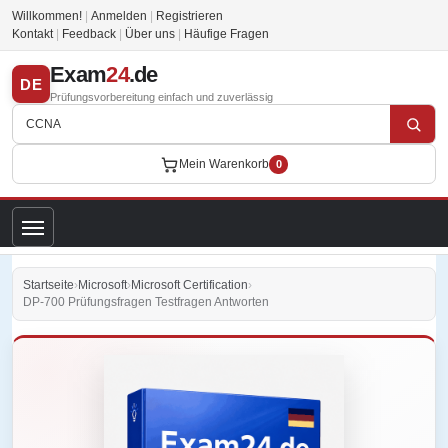
Willkommen!
|
Anmelden
|
Registrieren
Kontakt
|
Feedback
|
Über uns
|
Häufige Fragen
Exam
24
.de
DE
Prüfungsvorbereitung einfach und zuverlässig
Mein Warenkorb
0
Startseite
›
Microsoft
›
Microsoft Certification
›
DP-700 Prüfungsfragen Testfragen Antworten