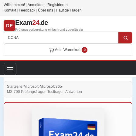
Willkommen!
|
Anmelden
|
Registrieren
Kontakt
|
Feedback
|
Über uns
|
Häufige Fragen
Exam
24
.de
DE
Prüfungsvorbereitung einfach und zuverlässig
Mein Warenkorb
0
Startseite
›
Microsoft
›
Microsoft 365
›
MS-700 Prüfungsfragen Testfragen Antworten