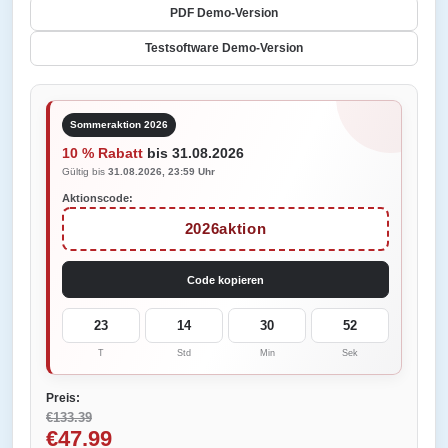
PDF Demo-Version
Testsoftware Demo-Version
Sommeraktion 2026
10 % Rabatt
bis 31.08.2026
Gültig bis
31.08.2026, 23:59 Uhr
Aktionscode:
2026aktion
Code kopieren
23
14
30
52
T
Std
Min
Sek
Preis:
€133.39
€47.99