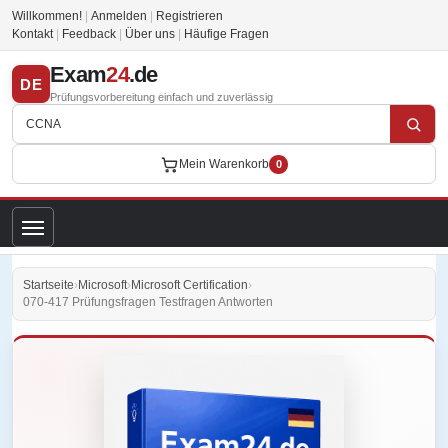
Willkommen!
|
Anmelden
|
Registrieren
Kontakt
|
Feedback
|
Über uns
|
Häufige Fragen
Exam
24
.de
DE
Prüfungsvorbereitung einfach und zuverlässig
Mein Warenkorb
0
Startseite
›
Microsoft
›
Microsoft Certification
›
070-417 Prüfungsfragen Testfragen Antworten