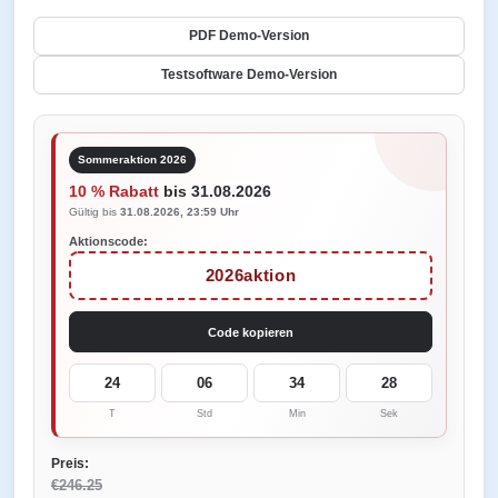
PDF Demo-Version
Testsoftware Demo-Version
Sommeraktion 2026
10 % Rabatt
bis 31.08.2026
Gültig bis
31.08.2026, 23:59 Uhr
Aktionscode:
2026aktion
Code kopieren
24
06
34
28
T
Std
Min
Sek
Preis:
€246.25