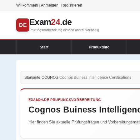
Willkommen!
|
Anmelden
|
Registrieren
Exam
24
.de
DE
Prüfungsvorbereitung einfach und zuverlässig
Start
Produktinfo
Startseite
›
COGNOS
›
Cognos Buiness Intelligence Certifications
EXAM24.DE PRÜFUNGSVORBEREITUNG
Cognos Buiness Intelligenc
Hier finden Sie aktuelle Prüfungsfragen und Vorbereitungsmater