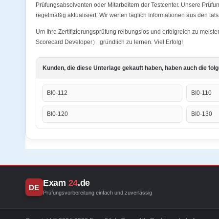
Prüfungsabsolventen oder Mitarbeitern der Testcenter. Unsere Prü
regelmäßig aktualisiert. Wir werten täglich Informationen aus den ta
Um Ihre Zertifizierungsprüfung reibungslos und erfolgreich zu mei
Scorecard Developer） gründlich zu lernen. Viel Erfolg!
Kunden, die diese Unterlage gekauft haben, haben auch die fol
BI0-112
BI0-110
BI0-120
BI0-130
Exam
24
.de
DE
Prüfungsvorbereitung einfach und zuverlässig