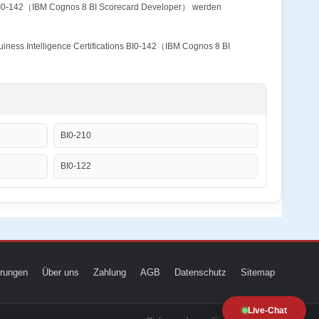
ns BI0-142（IBM Cognos 8 BI Scorecard Developer） werden
iness Intelligence Certifications BI0-142（IBM Cognos 8 BI
BI0-210
BI0-122
ierungen
Über uns
Zahlung
AGB
Datenschutz
Sitemap
Live-Chat