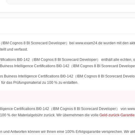
142（IBM Cognos 8 BI Scorecard Developer）bei www.exam24.de wurden mit den akt
lt und verfasst.
fications BI0-142（IBM Cognos 8 BI Scorecard Developer） enthält alle echten, ori
iness Intelligence Certifications BI0-142（IBM Cognos 8 BI Scorecard Developer
Buiness Intelligence Certifications BI0-142（IBM Cognos 8 BI Scorecard Develop
n für das Prüfungsmaterial zu 100 % zu erstatten.
igence Certifications BI0-142（IBM Cognos 8 BI Scorecard Developer） von www.exa
ir 100 % der Materialgebühr zurück. Wir übernehmen die volle
Geld-zurück-Garanti
 und Antworten können wir Ihnen eine 100% Erfolgsgarantie versprechen. Wir aktu