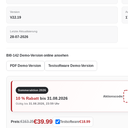
Version
A
V22.19
1
Letzte Aktualisierung
28-07-2026
BI0-142 Demo-Version online ansehen
PDF Demo-Version
Testsoftware Demo-Version
Sommeraktion 2026
Aktionscode:
10 % Rabatt
bis 31.08.2026
Gültig bis
31.08.2026, 23:59 Uhr
€39.99
€163.25
Preis:
Testsoftware
€18.99