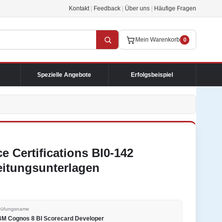
Kontakt
|
Feedback
|
Über uns
|
Häufige Fragen
Mein Warenkorb
0
Spezielle Angebote
Erfolgsbeispiel
 Certifications BI0-142
eitungsunterlagen
rüfungsname
BM Cognos 8 BI Scorecard Developer