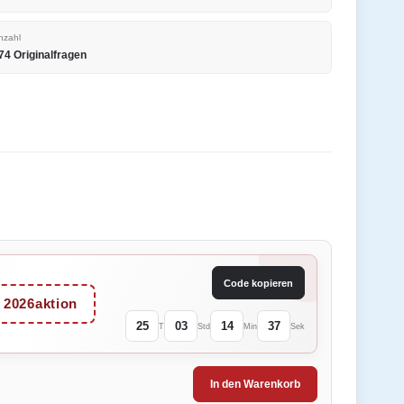
nzahl
74 Originalfragen
Code kopieren
2026aktion
25
03
14
37
T
Std
Min
Sek
In den Warenkorb