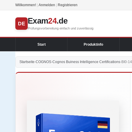
Willkommen!
|
Anmelden
|
Registrieren
Exam
24
.de
DE
Prüfungsvorbereitung einfach und zuverlässig
Start
Produktinfo
Startseite
›
COGNOS
›
Cognos Buiness Intelligence Certifications
›
BI0-14