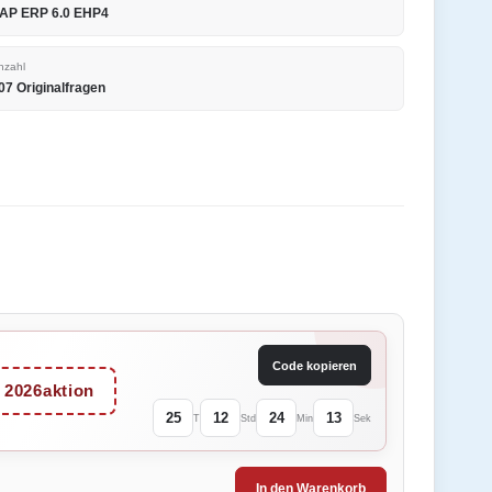
AP ERP 6.0 EHP4
nzahl
07 Originalfragen
Code kopieren
2026aktion
25
12
24
13
T
Std
Min
Sek
In den Warenkorb