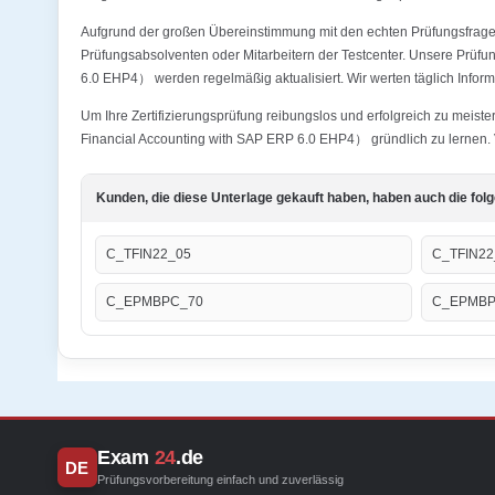
Aufgrund der großen Übereinstimmung mit den echten Prüfungsfragen
Prüfungsabsolventen oder Mitarbeitern der Testcenter. Unsere Prüf
6.0 EHP4） werden regelmäßig aktualisiert. Wir werten täglich Inform
Um Ihre Zertifizierungsprüfung reibungslos und erfolgreich zu meis
Financial Accounting with SAP ERP 6.0 EHP4） gründlich zu lernen. V
Kunden, die diese Unterlage gekauft haben, haben auch die fol
C_TFIN22_05
C_TFIN22
C_EPMBPC_70
C_EPMBP
Exam
24
.de
DE
Prüfungsvorbereitung einfach und zuverlässig