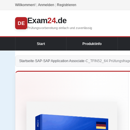
Willkommen!
|
Anmelden
|
Registrieren
Exam
24
.de
DE
Prüfungsvorbereitung einfach und zuverlässig
Start
Produktinfo
Startseite
›
SAP
›
SAP Application Associate
›
C_TFIN52_64 Prüfungsfrage