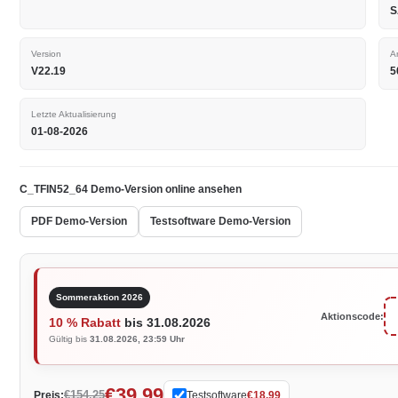
S
Version
A
V22.19
5
Letzte Aktualisierung
01-08-2026
C_TFIN52_64 Demo-Version online ansehen
PDF Demo-Version
Testsoftware Demo-Version
Sommeraktion 2026
Aktionscode:
10 % Rabatt
bis 31.08.2026
Gültig bis
31.08.2026, 23:59 Uhr
€39.99
€154.25
Preis:
Testsoftware
€18.99