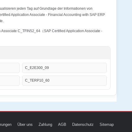
alisieren jeden Tag auf Grundlage der Informationen von
ified Application Associate - Financial Accounting with SAP ERP
te.
on Associate C_TFIN52_64（SAP Certified Application Associate -
C_E2E300_09
C_TERP10_60
ierungen
Über uns
Zahlung
AGB
Datenschutz
Sitemap